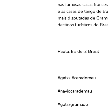
nas famosas casas france
e as casas de tango de B
mais disputadas de Grama
destinos turísticos do Bras
Pauta: Insider2 Brasil
#gatzz #carademau
#naviocarademau
#gatzzgramado