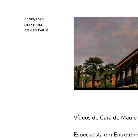
04/09/2023
DEIXE UM
EM
COMENTÁRIO
GRUPO
UNITY
LEVA
SUAS
MARCAS
PARA
TIMES
SQUARE
Vídeos do Cara de Mau e 
Especialista em Entreten