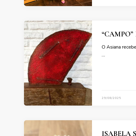
“CAMPO” 
O Asiana recebe
…
29/08/2025
ISABELA 