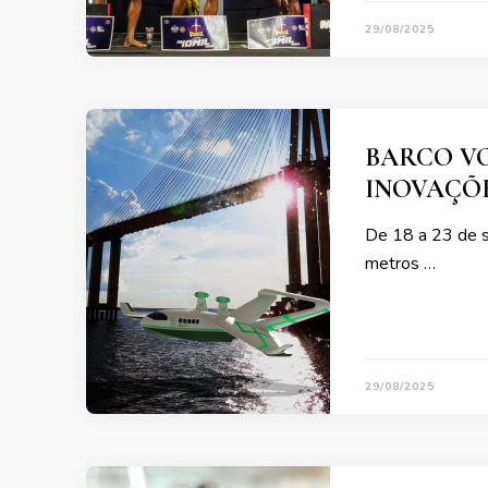
29/08/2025
BARCO VO
INOVAÇÕ
De 18 a 23 de s
metros …
29/08/2025