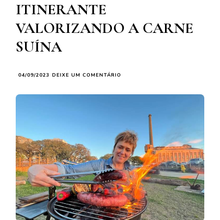
ITINERANTE
VALORIZANDO A CARNE
SUÍNA
EM
04/09/2023
DEIXE UM COMENTÁRIO
FRIGORÍFICO
SANTO
ANDRÉ
E
A
CHURRASQUEIRA
CLARICE
CHWARTZMANN
LANÇAM
EVENTO
ITINERANTE
VALORIZANDO
A
CARNE
SUÍNA