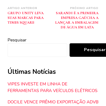
Navegação
ARTIGO ANTERIOR
PRÓXIMO ARTIGO
GRUPO UNITY LEVA
SARANDI É A PRIMEIRA
de
SUAS MARCAS PARA
EMPRESA GAÚCHA A
post
TIMES SQUARE
LANÇAR A EMBALAGEM
DE ÁGUA EM LATA
Pesquisar
Pesquisar
Últimas Notícias
VIPES INVESTE EM LINHA DE
FERRAMENTAS PARA VEÍCULOS ELÉTRICOS
DOCILE VENCE PRÊMIO EXPORTAÇÃO ADVB