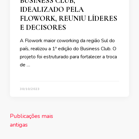
BUSINESS CLUB,
IDEALIZADO PELA
FLOWORK, REUNIU LÍDERES
E DECISORES
A Flowork maior coworking da região Sul do
país, realizou a 1ª edição do Business Club. O
projeto foi estruturado para fortalecer a troca
de …
30/10/2023
Navegação
Publicações mais
por
antigas
posts