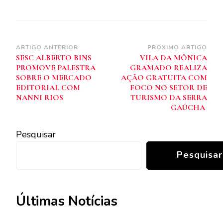
Navegação
ARTIGO ANTERIOR
PRÓXIMO ARTIGO
SESC ALBERTO BINS
VILA DA MÔNICA
de
PROMOVE PALESTRA
GRAMADO REALIZA
post
SOBRE O MERCADO
AÇÃO GRATUITA COM
EDITORIAL COM
FOCO NO SETOR DE
NANNI RIOS
TURISMO DA SERRA
GAÚCHA
Pesquisar
Pesquisar
Últimas Notícias