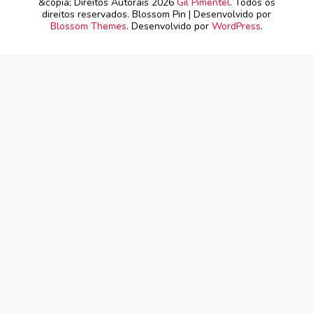
&cópia; Direitos Autorais 2026
Gil Pimentel
. Todos os
direitos reservados.
Blossom Pin | Desenvolvido por
Blossom Themes
. Desenvolvido por
WordPress
.