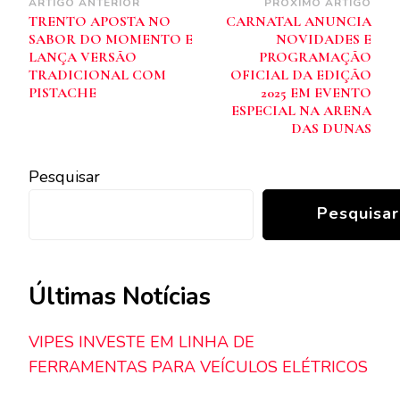
Navegação
ARTIGO ANTERIOR
PRÓXIMO ARTIGO
TRENTO APOSTA NO
CARNATAL ANUNCIA
de
SABOR DO MOMENTO E
NOVIDADES E
post
LANÇA VERSÃO
PROGRAMAÇÃO
TRADICIONAL COM
OFICIAL DA EDIÇÃO
PISTACHE
2025 EM EVENTO
ESPECIAL NA ARENA
DAS DUNAS
Pesquisar
Pesquisar
Últimas Notícias
VIPES INVESTE EM LINHA DE
FERRAMENTAS PARA VEÍCULOS ELÉTRICOS