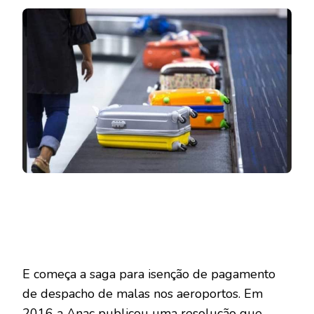
DECIDIRÁ
SE
DESPACHO
DE
BAGAGENS
VOLTARÁ
A
SER
GRATUITO
E começa a saga para isenção de pagamento
de despacho de malas nos aeroportos. Em
2016 a Anac publicou uma resolução que