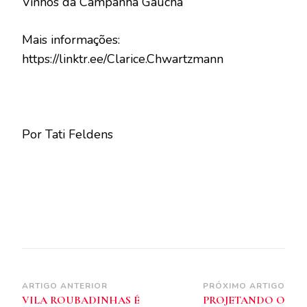
Vinhos da Campanha Gaúcha
Mais informações:
https://linktr.ee/Clarice.Chwartzmann
Por Tati Feldens
Navegação
ARTIGO ANTERIOR
PRÓXIMO ARTIGO
VILA ROUBADINHAS É
PROJETANDO O