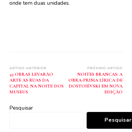
onde tem duas unidades.
Navegação
ARTIGO ANTERIOR
PRÓXIMO ARTIGO
43 OBRAS LEVARÃO
NOITES BRANCAS: A
de
ARTE ÀS RUAS DA
OBRA-PRIMA LÍRICA DE
post
CAPITAL NA NOITE DOS
DOSTOIÉVSKI EM NOVA
MUSEUS
EDIÇÃO
Pesquisar
Pesquisar