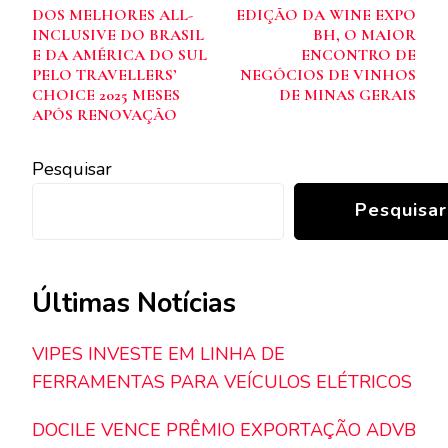
post
DOS MELHORES ALL-
EDIÇÃO DA WINE EXPO
INCLUSIVE DO BRASIL
BH, O MAIOR
E DA AMÉRICA DO SUL
ENCONTRO DE
PELO TRAVELLERS’
NEGÓCIOS DE VINHOS
CHOICE 2025 MESES
DE MINAS GERAIS
APÓS RENOVAÇÃO
Pesquisar
Pesquisar
Últimas Notícias
VIPES INVESTE EM LINHA DE
FERRAMENTAS PARA VEÍCULOS ELÉTRICOS
DOCILE VENCE PRÊMIO EXPORTAÇÃO ADVB