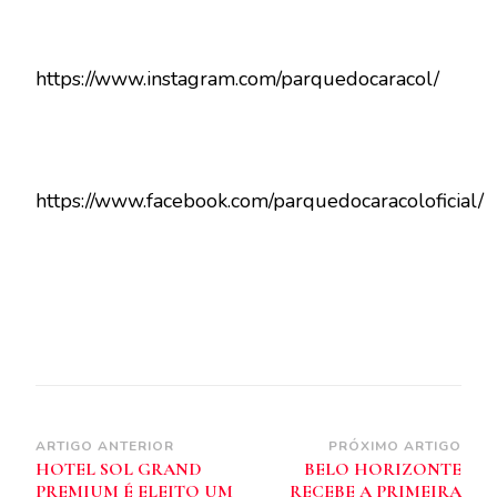
https://www.instagram.com/parquedocaracol/
https://www.facebook.com/parquedocaracoloficial/
Navegação
ARTIGO ANTERIOR
PRÓXIMO ARTIGO
HOTEL SOL GRAND
BELO HORIZONTE
de
PREMIUM É ELEITO UM
RECEBE A PRIMEIRA