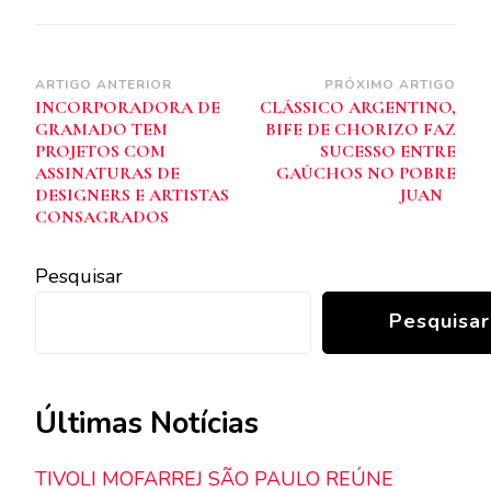
Navegação
ARTIGO ANTERIOR
PRÓXIMO ARTIGO
INCORPORADORA DE
CLÁSSICO ARGENTINO,
de
GRAMADO TEM
BIFE DE CHORIZO FAZ
post
PROJETOS COM
SUCESSO ENTRE
ASSINATURAS DE
GAÚCHOS NO POBRE
DESIGNERS E ARTISTAS
JUAN
CONSAGRADOS
Pesquisar
Pesquisar
Últimas Notícias
TIVOLI MOFARREJ SÃO PAULO REÚNE