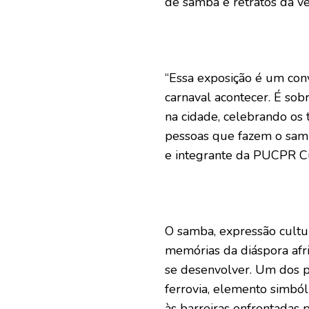
de samba e retratos da v
“Essa exposição é um conv
carnaval acontecer. É sobr
na cidade, celebrando os te
pessoas que fazem o samb
e integrante da PUCPR Cu
O samba, expressão cultur
memórias da diáspora afr
se desenvolver. Um dos pi
ferrovia, elemento simból
às barreiras enfrentadas