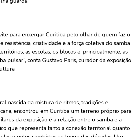
elha guarda.
ite para enxergar Curitiba pelo olhar de quem faz o
e resistência, criatividade e a força coletiva do samba
rritórios, as escolas, os blocos e, principalmente, as
a pulsar”, conta Gustavo Paris, curador da exposição
ltura.
al nascida da mistura de ritmos, tradições e
icana, encontrou em Curitiba um terreno próprio para
lares da exposição é a relação entre o samba e a
ico que representa tanto a conexão territorial quanto
 pelas e pelos sambistas ao longo das décadas. Um