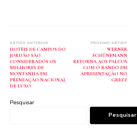
Navegação
ARTIGO ANTERIOR
PRÓXIMO ARTIGO
HOTÉIS DE CAMPOS DO
WERNER
de
JORDÃO SÃO
SCHÜNEMANN
post
CONSIDERADOS OS
RETORNA AOS PALCOS
MELHORES DE
COM O BANDO EM
MONTANHA EM
APRESENTAÇÃO NO
PREMIAÇÃO NACIONAL
GREZZ
DE LUXO
Pesquisar
Pesquisar