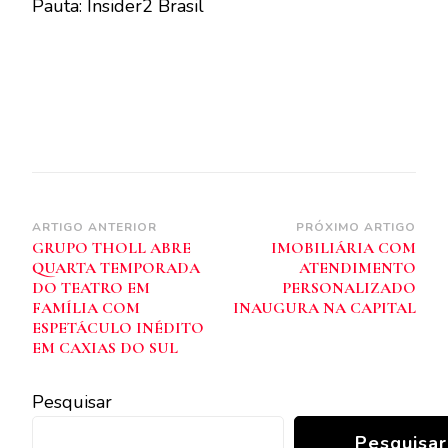
Pauta: Insider2 Brasil
Navegação
ARTIGO ANTERIOR
PRÓXIMO ARTIGO
GRUPO THOLL ABRE
IMOBILIÁRIA COM
de
QUARTA TEMPORADA
ATENDIMENTO
post
DO TEATRO EM
PERSONALIZADO
FAMÍLIA COM
INAUGURA NA CAPITAL
ESPETÁCULO INÉDITO
EM CAXIAS DO SUL
Pesquisar
Pesquisar