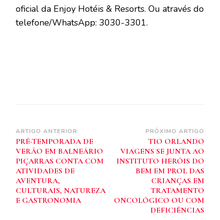
oficial da Enjoy Hotéis & Resorts. Ou através do
telefone/WhatsApp: 3030-3301.
Navegação
ARTIGO ANTERIOR
PRÓXIMO ARTIGO
PRÉ-TEMPORADA DE
TIO ORLANDO
de
VERÃO EM BALNEÁRIO
VIAGENS SE JUNTA AO
post
PIÇARRAS CONTA COM
INSTITUTO HERÓIS DO
ATIVIDADES DE
BEM EM PROL DAS
AVENTURA,
CRIANÇAS EM
CULTURAIS, NATUREZA
TRATAMENTO
E GASTRONOMIA
ONCOLÓGICO OU COM
DEFICIÊNCIAS