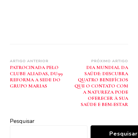
Navegação
ARTIGO ANTERIOR
PRÓXIMO ARTIGO
PATROCINADA PELO
DIA MUNDIAL DA
de
CLUBE ALIADAS, DU99
SAÚDE: DESCUBRA
post
REFORMA A SEDE DO
QUATRO BENEFÍCIOS
GRUPO MARIAS
QUE O CONTATO COM
A NATUREZA PODE
OFERECER À SUA
SAÚDE E BEM-ESTAR
Pesquisar
Pesquisar