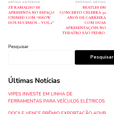
Navegação
ARTIGO ANTERIOR
PRÓXIMO ARTIGO
ZÉ RAMALHO SE
BEATLES EM
de
APRESENTA NO ESPAÇO
CONCERTO CELEBRA 30
post
UNIMED COM “SHOW
ANOS DE CARREIRA
DOS SUCESSOS – VOL.2”
COM DUAS
APRESENTAÇÕES NO
THEATRO SÃO PEDRO
Pesquisar
Pesquisar
Últimas Notícias
VIPES INVESTE EM LINHA DE
FERRAMENTAS PARA VEÍCULOS ELÉTRICOS
DOCILE VENCE PRÊMIO EXPORTAÇÃO ADVB