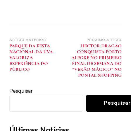
Navegação
ARTIGO ANTERIOR
PRÓXIMO ARTIGO
PARQUE DA FESTA
HECTOR DRAGÃO
de
NACIONAL DA UVA
CONQUISTA PORTO
post
VALORIZA
ALEGRE NO PRIMEIRO
EXPERIÊNCIA DO
FINAL DE SEMANA DO
PÚBLICO
“VERÃO MÁGICO” NO
PONTAL SHOPPING
Pesquisar
Pesquisar
Últimas Notícias