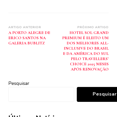
Navegação
ARTIGO ANTERIOR
PRÓXIMO ARTIGO
A PORTO ALEGRE DE
HOTEL SOL GRAND
de
ERICO SANTOS NA
PREMIUM É ELEITO UM
post
GALERIA BUBLITZ
DOS MELHORES ALL-
INCLUSIVE DO BRASIL
E DA AMÉRICA DO SUL
PELO TRAVELLERS’
CHOICE 2025 MESES
APÓS RENOVAÇÃO
Pesquisar
Pesquisar