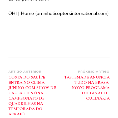
OHI | Home (omnihelicoptersinternational.com)
Navegação
ARTIGO ANTERIOR
PRÓXIMO ARTIGO
COSTA DO SAUÍPE
TASTEMADE ANUNCIA
de
ENTRA NO CLIMA
TUDO NA BRASA,
post
JUNINO COM SHOW DE
NOVO PROGRAMA
CARLA CRISTINA E
ORIGINAL DE
CAMPEONATO DE
CULINÁRIA
QUADRILHAS NA
TEMPORADA DO
ARRAIÔ