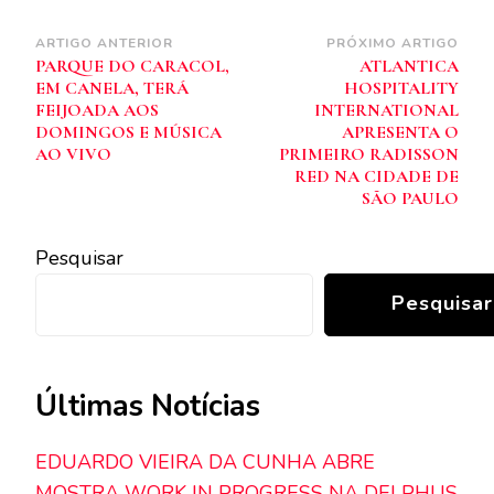
Navegação
ARTIGO ANTERIOR
PRÓXIMO ARTIGO
PARQUE DO CARACOL,
ATLANTICA
de
EM CANELA, TERÁ
HOSPITALITY
post
FEIJOADA AOS
INTERNATIONAL
DOMINGOS E MÚSICA
APRESENTA O
AO VIVO
PRIMEIRO RADISSON
RED NA CIDADE DE
SÃO PAULO
Pesquisar
Pesquisar
Últimas Notícias
EDUARDO VIEIRA DA CUNHA ABRE
MOSTRA WORK IN PROGRESS NA DELPHUS