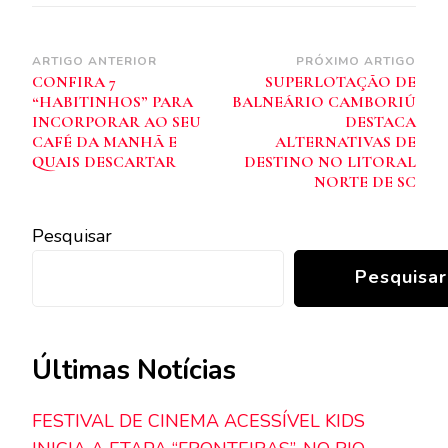
Navegação
ARTIGO ANTERIOR
PRÓXIMO ARTIGO
CONFIRA 7
SUPERLOTAÇÃO DE
de
“HABITINHOS” PARA
BALNEÁRIO CAMBORIÚ
post
INCORPORAR AO SEU
DESTACA
CAFÉ DA MANHÃ E
ALTERNATIVAS DE
QUAIS DESCARTAR
DESTINO NO LITORAL
NORTE DE SC
Pesquisar
Pesquisar
Últimas Notícias
FESTIVAL DE CINEMA ACESSÍVEL KIDS