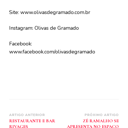
Site: www.olivasdegramado.com.br
Instagram: Olivas de Gramado
Facebook:
www.facebook.com/olivasdegramado
Navegação
ARTIGO ANTERIOR
PRÓXIMO ARTIGO
RESTAURANTE E BAR
ZÉ RAMALHO SE
de
RIVAGES
APRESENTA NO ESPAÇO