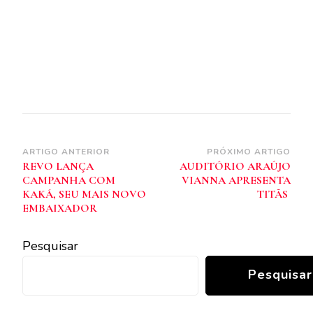
Navegação
ARTIGO ANTERIOR
PRÓXIMO ARTIGO
REVO LANÇA
AUDITÓRIO ARAÚJO
de
CAMPANHA COM
VIANNA APRESENTA
post
KAKÁ, SEU MAIS NOVO
TITÃS
EMBAIXADOR
Pesquisar
Pesquisar