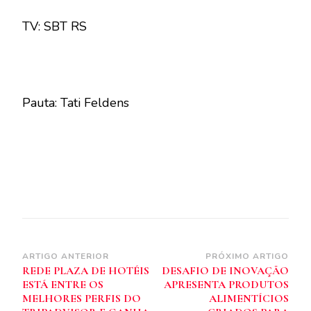
TV: SBT RS
Pauta: Tati Feldens
Navegação
ARTIGO ANTERIOR
PRÓXIMO ARTIGO
REDE PLAZA DE HOTÉIS
DESAFIO DE INOVAÇÃO
de
ESTÁ ENTRE OS
APRESENTA PRODUTOS
post
MELHORES PERFIS DO
ALIMENTÍCIOS