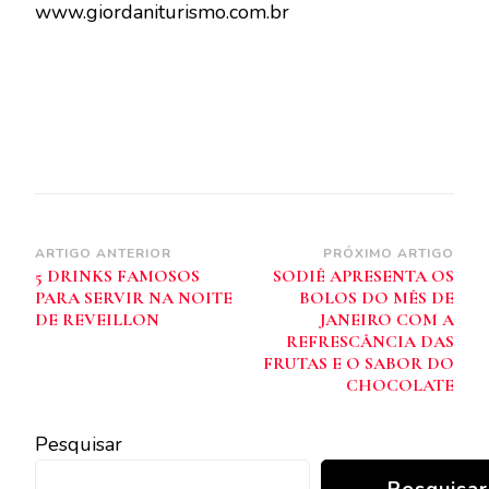
www.giordaniturismo.com.br
Navegação
ARTIGO ANTERIOR
PRÓXIMO ARTIGO
5 DRINKS FAMOSOS
SODIÊ APRESENTA OS
de
PARA SERVIR NA NOITE
BOLOS DO MÊS DE
post
DE REVEILLON
JANEIRO COM A
REFRESCÂNCIA DAS
FRUTAS E O SABOR DO
CHOCOLATE
Pesquisar
Pesquisar