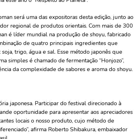
ma este ano o “Respeito ao Planeta”.
man será uma das expositoras desta edição, junto ao
uidor regional de produtos orientais. Com mais de 300
man é líder mundial na produção de shoyu, fabricado
binação de quatro principais ingredientes que
soja, trigo, água e sal. Esse método japonês que
rima simples é chamado de fermentação “Honjozo”,
ência da complexidade de sabores e aroma do shoyu.
ória japonesa. Participar do festival direcionado à
rande oportunidade para apresentar aos apreciadores
sitantes locais o nosso produto, cujo método de
diferenciado”, afirma Roberto Shibakura, embaixador
sil.