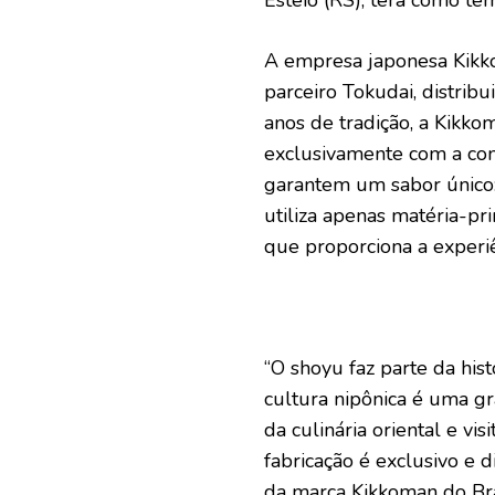
Esteio (RS), terá como te
A empresa japonesa Kikko
parceiro Tokudai, distrib
anos de tradição, a Kikko
exclusivamente com a com
garantem um sabor único: 
utiliza apenas matéria-p
que proporciona a experi
“O shoyu faz parte da hist
cultura nipônica é uma g
da culinária oriental e vi
fabricação é exclusivo e 
da marca Kikkoman do Bra