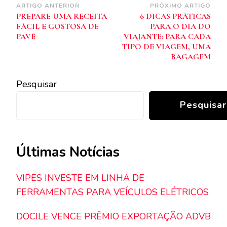
Navegação
ARTIGO ANTERIOR
PRÓXIMO ARTIGO
PREPARE UMA RECEITA
6 DICAS PRÁTICAS
de
FÁCIL E GOSTOSA DE
PARA O DIA DO
post
PAVÊ
VIAJANTE: PARA CADA
TIPO DE VIAGEM, UMA
BAGAGEM
Pesquisar
Pesquisar
Últimas Notícias
VIPES INVESTE EM LINHA DE
FERRAMENTAS PARA VEÍCULOS ELÉTRICOS
DOCILE VENCE PRÊMIO EXPORTAÇÃO ADVB