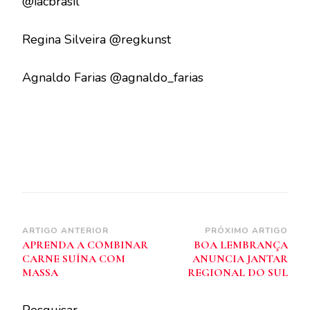
@iacbrasil
Regina Silveira @regkunst
Agnaldo Farias @agnaldo_farias
Navegação
ARTIGO ANTERIOR
PRÓXIMO ARTIGO
APRENDA A COMBINAR
BOA LEMBRANÇA
de
CARNE SUÍNA COM
ANUNCIA JANTAR
post
MASSA
REGIONAL DO SUL