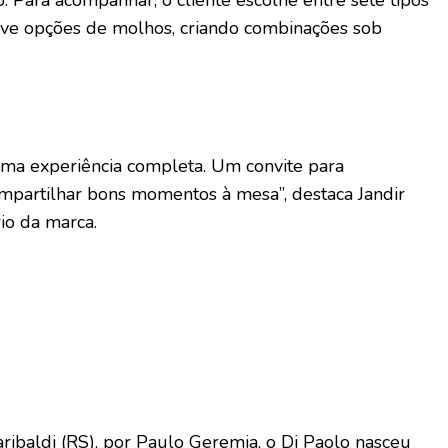
. Para acompanhar, o cliente escolhe entre sete tipos
ove opções de molhos, criando combinações sob
uma experiência completa. Um convite para
ompartilhar bons momentos à mesa”, destaca Jandir
rio da marca.
baldi (RS), por Paulo Geremia, o Di Paolo nasceu