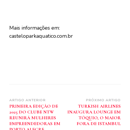
Mais informações em:
casteloparkaquatico.com.br
Navegação
ARTIGO ANTERIOR
PRÓXIMO ARTIGO
PRIMEIRA EDIÇÃO DE
TURKISH AIRLINES
de
2025 DO CLUBE NTW
INAUGURA LOUNGE EM
post
REUNIRÁ MULHERES
TÓQUIO, O MAIOR
EMPREENDEDORAS EM
FORA DE ISTAMBUL
PORTO ALEGRE