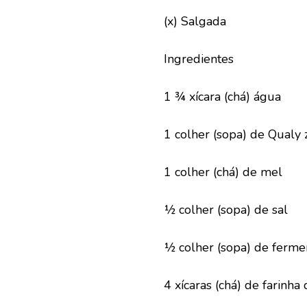
(x) Salgada
Ingredientes
1 ¾ xícara (chá) água
1 colher (sopa) de Qualy 
1 colher (chá) de mel
½ colher (sopa) de sal
½ colher (sopa) de ferme
4 xícaras (chá) de farinha 