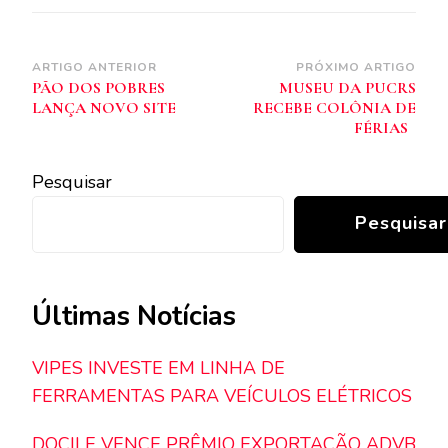
Navegação
ARTIGO ANTERIOR
PRÓXIMO ARTIGO
PÃO DOS POBRES
MUSEU DA PUCRS
de
LANÇA NOVO SITE
RECEBE COLÔNIA DE
post
FÉRIAS
Pesquisar
Pesquisar
Últimas Notícias
VIPES INVESTE EM LINHA DE
FERRAMENTAS PARA VEÍCULOS ELÉTRICOS
DOCILE VENCE PRÊMIO EXPORTAÇÃO ADVB