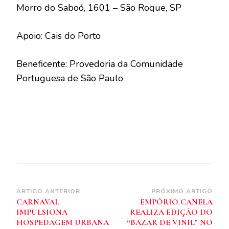
Morro do Saboó, 1601 – São Roque, SP
Apoio: Cais do Porto
Beneficente: Provedoria da Comunidade
Portuguesa de São Paulo
Navegação
ARTIGO ANTERIOR
PRÓXIMO ARTIGO
CARNAVAL
EMPÓRIO CANELA
de
IMPULSIONA
REALIZA EDIÇÃO DO
post
HOSPEDAGEM URBANA
“BAZAR DE VINIL” NO